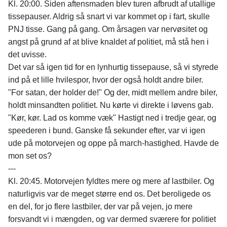
Kl. 20:00. Siden aftensmaden blev turen afbrudt af utallige
tissepauser. Aldrig så snart vi var kommet op i fart, skulle
PNJ tisse. Gang på gang. Om årsagen var nervøsitet og
angst på grund af at blive knaldet af politiet, må stå hen i
det uvisse.
Det var så igen tid for en lynhurtig tissepause, så vi styrede
ind på et lille hvilespor, hvor der også holdt andre biler.
"For satan, der holder de!" Og der, midt mellem andre biler,
holdt minsandten politiet. Nu kørte vi direkte i løvens gab.
"Kør, kør. Lad os komme væk" Hastigt ned i tredje gear, og
speederen i bund. Ganske få sekunder efter, var vi igen
ude på motorvejen og oppe på march-hastighed. Havde de
mon set os?
---
Kl. 20:45. Motorvejen fyldtes mere og mere af lastbiler. Og
naturligvis var de meget større end os. Det beroligede os
en del, for jo flere lastbiler, der var på vejen, jo mere
forsvandt vi i mængden, og var dermed sværere for politiet