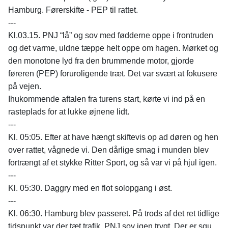
Hamburg. Førerskifte - PEP til rattet.
---
Kl.03.15. PNJ “lå” og sov med fødderne oppe i frontruden
og det varme, uldne tæppe helt oppe om hagen. Mørket og
den monotone lyd fra den brummende motor, gjorde
føreren (PEP) foruroligende træt. Det var svært at fokusere
på vejen.
Ihukommende aftalen fra turens start, kørte vi ind på en
rasteplads for at lukke øjnene lidt.
---
Kl. 05:05. Efter at have hængt skiftevis op ad døren og hen
over rattet, vågnede vi. Den dårlige smag i munden blev
fortrængt af et stykke Ritter Sport, og så var vi på hjul igen.
---
Kl. 05:30. Daggry med en flot solopgang i øst.
---
Kl. 06:30. Hamburg blev passeret. På trods af det ret tidlige
tidspunkt var der tæt trafik. PNJ sov igen trygt. Der er sgu