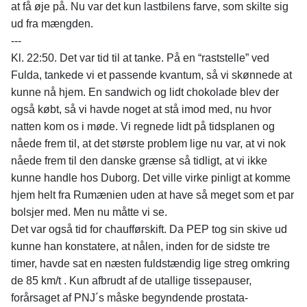
at få øje på. Nu var det kun lastbilens farve, som skilte sig
ud fra mængden.
---
Kl. 22:50. Det var tid til at tanke. På en “raststelle” ved
Fulda, tankede vi et passende kvantum, så vi skønnede at
kunne nå hjem. En sandwich og lidt chokolade blev der
også købt, så vi havde noget at stå imod med, nu hvor
natten kom os i møde. Vi regnede lidt på tidsplanen og
nåede frem til, at det største problem lige nu var, at vi nok
nåede frem til den danske grænse så tidligt, at vi ikke
kunne handle hos Duborg. Det ville virke pinligt at komme
hjem helt fra Rumænien uden at have så meget som et par
bolsjer med. Men nu måtte vi se.
Det var også tid for chaufførskift. Da PEP tog sin skive ud
kunne han konstatere, at nålen, inden for de sidste tre
timer, havde sat en næsten fuldstændig lige streg omkring
de 85 km/t . Kun afbrudt af de utallige tissepauser,
forårsaget af PNJ´s måske begyndende prostata-