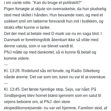
i sin vante rolle. "Kan du bruge et politiskilt?"
Pigen forsøgte at skjule sin overraskelse, da hun pludselig
stod med skiltet i hånden. Hun bevarede roen, og med et
usikkert smil om læberne forsvandt hun ind i butikken, og
straks efter kunne vi tanke.
Det der med at betale med D-mark var nu en saga blot. I
Danmark er forretningsfolk åbenbart ikke så vilde med
denne valuta, som vi var blevet vandt til.
PNJ måtte op med dankortet, så vi kunne få betalt og
komme videre.
---
Kl. 13:28. Rodelund sås ret forude, og Radio Silkeborg
nåede ørerne. Det var som om, turen nu var til at overskue.
---
Kl. 13:45. Det første hjemlige stop, Sejs, var nået. På
Sindbjergvej blev hornet blæst igennem som en salut til
vejens beboere om, at PNJ -den store
ekspeditionsrejsende- nu var vel hjemme. Familien stod, af