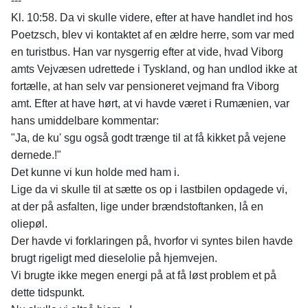
---
Kl. 10:58. Da vi skulle videre, efter at have handlet ind hos
Poetzsch, blev vi kontaktet af en ældre herre, som var med
en turistbus. Han var nysgerrig efter at vide, hvad Viborg
amts Vejvæsen udrettede i Tyskland, og han undlod ikke at
fortælle, at han selv var pensioneret vejmand fra Viborg
amt. Efter at have hørt, at vi havde været i Rumænien, var
hans umiddelbare kommentar:
"Ja, de ku' sgu også godt trænge til at få kikket på vejene
dernede.!"
Det kunne vi kun holde med ham i.
Lige da vi skulle til at sætte os op i lastbilen opdagede vi,
at der på asfalten, lige under brændstoftanken, lå en
oliepøl.
Der havde vi forklaringen på, hvorfor vi syntes bilen havde
brugt rigeligt med dieselolie på hjemvejen.
Vi brugte ikke megen energi på at få løst problem et på
dette tidspunkt.