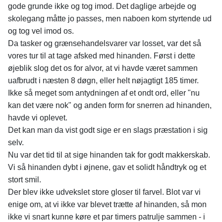
gode grunde ikke og tog imod. Det daglige arbejde og
skolegang måtte jo passes, men naboen kom styrtende ud
og tog vel imod os.
Da tasker og grænsehandelsvarer var losset, var det så
vores tur til at tage afsked med hinanden. Først i dette
øjeblik slog det os for alvor, at vi havde været sammen
uafbrudt i næsten 8 døgn, eller helt nøjagtigt 185 timer.
Ikke så meget som antydningen af et ondt ord, eller "nu
kan det være nok" og anden form for snerren ad hinanden,
havde vi oplevet.
Det kan man da vist godt sige er en slags præstation i sig
selv.
Nu var det tid til at sige hinanden tak for godt makkerskab.
Vi så hinanden dybt i øjnene, gav et solidt håndtryk og et
stort smil.
Der blev ikke udvekslet store gloser til farvel. Blot var vi
enige om, at vi ikke var blevet trætte af hinanden, så mon
ikke vi snart kunne køre et par timers patrulje sammen - i