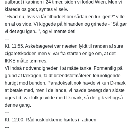
uafbrudt i kabinen i 24 timer, siden vi forlod Wien. Men vi
klarede os godt, syntes vi selv.
"Hvad nu, hvis vi får tilbuddet om sådan en tur igen?" ville
en af os vide. Vi kiggede på hinanden og grinede - "Så gør
vi det sgu igen...”, og vi mente det!
---
Kl. 11:55. Askebægeret var næsten fyldt til randen af sure
cigaretskodder, men vi var fra starten enige om, at det
IKKE måtte tømmes.
Vi indså nødvendigheden i at måtte tanke. Formentlig på
grund af lækagen, faldt brændstofmåleren foruroligende
hurtigt mod bunden. Paradoksalt nok havde vi kun D-mark
at betale med, men i de lande, vi havde besøgt den sidste
uges tid, var folk jo vilde med D-mark, så det gik vel også
denne gang.
---
Kl. 12:00. Rådhusklokkerne hørtes i radioen.
---