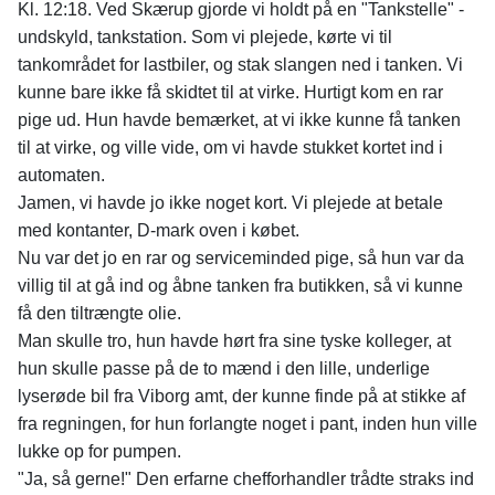
Kl. 12:18. Ved Skærup gjorde vi holdt på en "Tankstelle" -
undskyld, tankstation. Som vi plejede, kørte vi til
tankområdet for lastbiler, og stak slangen ned i tanken. Vi
kunne bare ikke få skidtet til at virke. Hurtigt kom en rar
pige ud. Hun havde bemærket, at vi ikke kunne få tanken
til at virke, og ville vide, om vi havde stukket kortet ind i
automaten.
Jamen, vi havde jo ikke noget kort. Vi plejede at betale
med kontanter, D-mark oven i købet.
Nu var det jo en rar og serviceminded pige, så hun var da
villig til at gå ind og åbne tanken fra butikken, så vi kunne
få den tiltrængte olie.
Man skulle tro, hun havde hørt fra sine tyske kolleger, at
hun skulle passe på de to mænd i den lille, underlige
lyserøde bil fra Viborg amt, der kunne finde på at stikke af
fra regningen, for hun forlangte noget i pant, inden hun ville
lukke op for pumpen.
"Ja, så gerne!" Den erfarne chefforhandler trådte straks ind