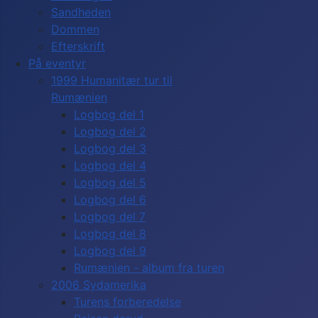
Sandheden
Dommen
Efterskrift
På eventyr
1999 Humanitær tur til
Rumænien
Logbog del 1
Logbog del 2
Logbog del 3
Logbog del 4
Logbog del 5
Logbog del 6
Logbog del 7
Logbog del 8
Logbog del 9
Rumænien - album fra turen
2006 Sydamerika
Turens forberedelse