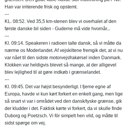
Han var irriterende frisk og opstemt.
---
KL. 08:52. Ved 35,5 km-stenen blev vi overhalet af den
første danske bil siden - Guderne må vide hvornår...
---
Kl. 09:14. Speakeren i radioen talte dansk, så vi måtte da
nærme os Moderlandet. Af vejskiltene fremgik det, at vi nu
var nået til den sidste motorvejsfrakørsel inden Danmark.
Klokken var heldigvis blevet så mange, at der alligevel
blev lejlighed til at gøre indkøb i grænselandet.
---
Kl. 09:45. Det var højst besynderligt. I fjerne egne af
Europa, havde vi kun kørt forkert en enkelt gang, men lige
så snart vi var i området ved den dansk/tyske grænse, gik
der kludder i det. Faktisk kørte vi forkert, da vi skulle finde
Duborg og Poetzsch. Vi fór simpelt hen vild, og måtte til
sidst spørge om vej.