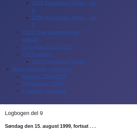
2019 Rundrejse i Asien - del
6
2019 Rundrejse i Asien - del
7
2022 Over Atlanterhavet i
sejlbåd
Columbia 2022-2023
2023 Igaliku
2023 Fotoalbum Igaliku
Mine missioner i udlandet
Kosovo 2004-2005
Afghanistan 2009
5 gange i Grønland
Logbogen del 9
Søndag den 15. august 1999, fortsat . . .