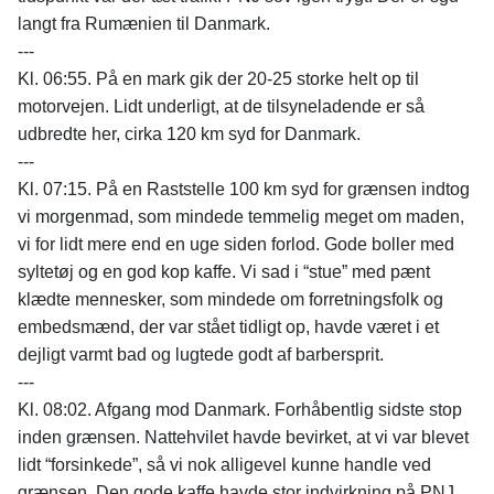
langt fra Rumænien til Danmark.
---
Kl. 06:55. På en mark gik der 20-25 storke helt op til
motorvejen. Lidt underligt, at de tilsyneladende er så
udbredte her, cirka 120 km syd for Danmark.
---
Kl. 07:15. På en Raststelle 100 km syd for grænsen indtog
vi morgenmad, som mindede temmelig meget om maden,
vi for lidt mere end en uge siden forlod. Gode boller med
syltetøj og en god kop kaffe. Vi sad i “stue” med pænt
klædte mennesker, som mindede om forretningsfolk og
embedsmænd, der var stået tidligt op, havde været i et
dejligt varmt bad og lugtede godt af barbersprit.
---
Kl. 08:02. Afgang mod Danmark. Forhåbentlig sidste stop
inden grænsen. Nattehvilet havde bevirket, at vi var blevet
lidt “forsinkede”, så vi nok alligevel kunne handle ved
grænsen. Den gode kaffe havde stor indvirkning på PNJ.