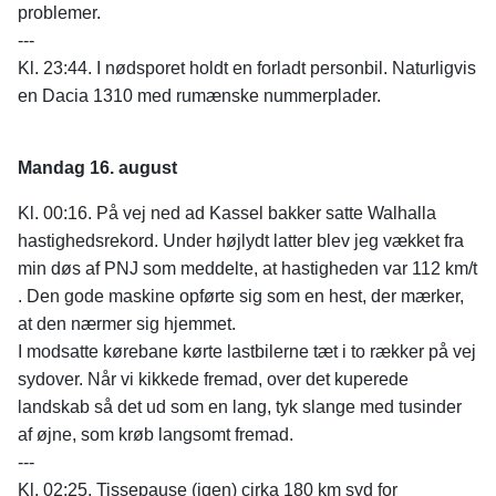
problemer.
---
Kl. 23:44. I nødsporet holdt en forladt personbil. Naturligvis
en Dacia 1310 med rumænske nummerplader.
Mandag 16. august
Kl. 00:16. På vej ned ad Kassel bakker satte Walhalla
hastighedsrekord. Under højlydt latter blev jeg vækket fra
min døs af PNJ som meddelte, at hastigheden var 112 km/t
. Den gode maskine opførte sig som en hest, der mærker,
at den nærmer sig hjemmet.
I modsatte kørebane kørte lastbilerne tæt i to rækker på vej
sydover. Når vi kikkede fremad, over det kuperede
landskab så det ud som en lang, tyk slange med tusinder
af øjne, som krøb langsomt fremad.
---
Kl. 02:25. Tissepause (igen) cirka 180 km syd for