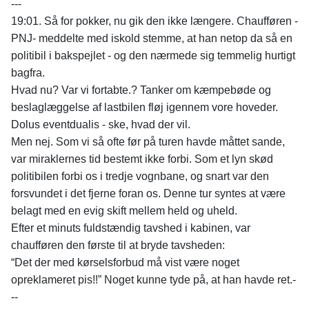
---
19:01. Så for pokker, nu gik den ikke længere. Chaufføren -
PNJ- meddelte med iskold stemme, at han netop da så en
politibil i bakspejlet - og den nærmede sig temmelig hurtigt
bagfra.
Hvad nu? Var vi fortabte.? Tanker om kæmpebøde og
beslaglæggelse af lastbilen fløj igennem vore hoveder.
Dolus eventdualis - ske, hvad der vil.
Men nej. Som vi så ofte før på turen havde måttet sande,
var miraklernes tid bestemt ikke forbi. Som et lyn skød
politibilen forbi os i tredje vognbane, og snart var den
forsvundet i det fjerne foran os. Denne tur syntes at være
belagt med en evig skift mellem held og uheld.
Efter et minuts fuldstændig tavshed i kabinen, var
chaufføren den første til at bryde tavsheden:
“Det der med kørselsforbud må vist være noget
opreklameret pis!!” Noget kunne tyde på, at han havde ret.-
--