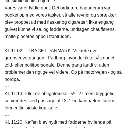
Nu skulle vi altså hjem...!
Vores varer fyldte godt. Det ordinære bagagerum var
booket op med vores tasker, så alle revner og sprækker
blev proppet ud med flasker og cigaretter. Ikke engang
gulvet kunne vi se, og fødderne, undtagen chaufførens,
måtte placeres oppe i frontruden.
---
Kl. 11:02. TILBAGE I DANMARK. Vi kørte over
grænseovergangen i Padborg, hvor der ikke sås noget
told- eller politipersonale. Denne gang fandt vi uden
problemer den rigtige vej videre. Op på motorvejen - og så
nordpå.
---
Kl. 11:13. Efter de obligatoriske 1½ - 2 timers bryggetid
serveredes, ved passage af 13,7 km-kantpælen, turens
formentlig sidste kop kaffe.
---
Kl. 11:20. Kaffen blev nydt med fødderne hvilende på