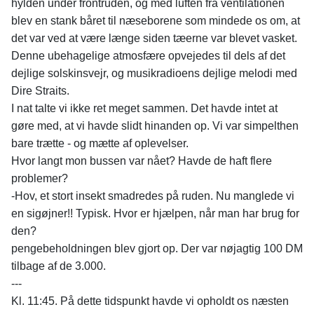
hylden under frontruden, og med luften fra ventilationen
blev en stank båret til næseborene som mindede os om, at
det var ved at være længe siden tæerne var blevet vasket.
Denne ubehagelige atmosfære opvejedes til dels af det
dejlige solskinsvejr, og musikradioens dejlige melodi med
Dire Straits.
I nat talte vi ikke ret meget sammen. Det havde intet at
gøre med, at vi havde slidt hinanden op. Vi var simpelthen
bare trætte - og mætte af oplevelser.
Hvor langt mon bussen var nået? Havde de haft flere
problemer?
-Hov, et stort insekt smadredes på ruden. Nu manglede vi
en sigøjner!! Typisk. Hvor er hjælpen, når man har brug for
den?
pengebeholdningen blev gjort op. Der var nøjagtig 100 DM
tilbage af de 3.000.
---
Kl. 11:45. På dette tidspunkt havde vi opholdt os næsten