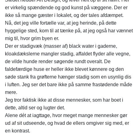
er virkelig spændende og god kunst på væggene. Der er
ikke så mange gæster i lokalet, og der tales afdæmpet.
Nå, det jeg ville fortælle var, at jeg herinde, på dette
hyggelige sted, kom til at tænke på, at jeg også har vænnet
mig til, hvor grim byen er.
Der er stadigvæk (masser af) black water i gaderne,
kloakdækslerne mangler stadig, affaldet flyder alle vegne,
de vilde hunde render søgende rundt overalt. De
faldefærdige huse er heller ikke blevet kønnere og den
søde stank fra grøfterne hænger stadig som en usynlig dis
i luften. Jeg ser det bare ikke på samme frastødende måde
mere.
Jeg tror faktisk ikke at disse mennesker, som har boet i
dette, altid ser og lugter det.
Alene dét at iagttage, hvor meget mange mennesker gør
ud af sit udseende, og hvad de ellers omgiver sig med, er
en kontrast.