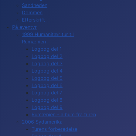
Sandheden
Dommen
Efterskrift
På eventyr
1999 Humanitær tur til
Rumænien
Logbog del 1
Logbog del 2
Logbog del 3
Logbog del 4
Logbog del 5
Logbog del 6
Logbog del 7
Logbog del 8
Logbog del 9
Rumænien - album fra turen
2006 Sydamerika
Turens forberedelse