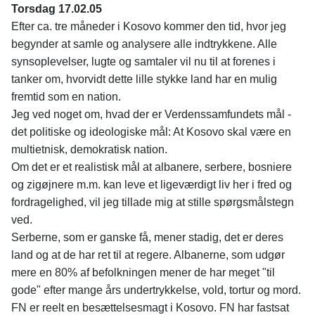
Torsdag 17.02.05
Efter ca. tre måneder i Kosovo kommer den tid, hvor jeg
begynder at samle og analysere alle indtrykkene. Alle
synsoplevelser, lugte og samtaler vil nu til at forenes i
tanker om, hvorvidt dette lille stykke land har en mulig
fremtid som en nation.
Jeg ved noget om, hvad der er Verdenssamfundets mål -
det politiske og ideologiske mål: At Kosovo skal være en
multietnisk, demokratisk nation.
Om det er et realistisk mål at albanere, serbere, bosniere
og zigøjnere m.m. kan leve et ligeværdigt liv her i fred og
fordragelighed, vil jeg tillade mig at stille spørgsmålstegn
ved.
Serberne, som er ganske få, mener stadig, det er deres
land og at de har ret til at regere. Albanerne, som udgør
mere en 80% af befolkningen mener de har meget "til
gode" efter mange års undertrykkelse, vold, tortur og mord.
FN er reelt en besættelsesmagt i Kosovo. FN har fastsat