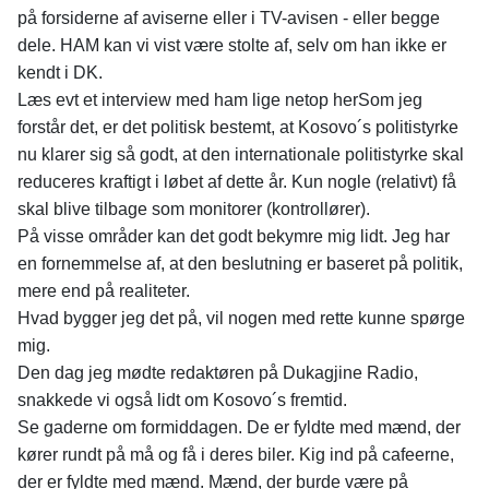
på forsiderne af aviserne eller i TV-avisen - eller begge
dele. HAM kan vi vist være stolte af, selv om han ikke er
kendt i DK.
Læs evt et interview med ham lige netop herSom jeg
forstår det, er det politisk bestemt, at Kosovo´s politistyrke
nu klarer sig så godt, at den internationale politistyrke skal
reduceres kraftigt i løbet af dette år. Kun nogle (relativt) få
skal blive tilbage som monitorer (kontrollører).
På visse områder kan det godt bekymre mig lidt. Jeg har
en fornemmelse af, at den beslutning er baseret på politik,
mere end på realiteter.
Hvad bygger jeg det på, vil nogen med rette kunne spørge
mig.
Den dag jeg mødte redaktøren på Dukagjine Radio,
snakkede vi også lidt om Kosovo´s fremtid.
Se gaderne om formiddagen. De er fyldte med mænd, der
kører rundt på må og få i deres biler. Kig ind på cafeerne,
der er fyldte med mænd. Mænd, der burde være på