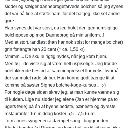
sidder og sælger dannebrogefarvede bolcher, så jeg synes
det var på tide at støtte ham, for det har jeg ikke set andre
gøre.
Han synes det var sjovt, da jeg holdt den gennemsigtige
bolchepose op mod Dannebrog på min uniform. J
Med et stort, tandløst (han har nok spist for mange bolcher)
grin forlangte han 20 cent (= ca. 1,50 kr)
Mmmm ... De skulle rigtig nydes, når jeg kom hjem.
Men føj - de viste sig at være helt uspiselige. Jeg tror de
udelukkende bestod af sammenpresset flormelis, hvorpå
der var malet røde striber. Han kunne godt trænge til at
komme på søster Signes bolche-koge-kursus ... ;-)
For nogle dage siden skrev jeg, at man kunne vænne sig
til kulden. Lige nu sidder jeg alene (Jan er hjemme på to
ugers ferie) på én af byens bedste, pæneste og dyreste
restauranter. En middag koster 5,5 - 7,5 Euro.
Tom Jones synger en afdæmpet sang i baggrunden.
Stedet hedder Art Design, og lever helt op til sit navn. Her