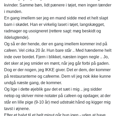
kvinder. Samme bøn, lidt pænere i tøjet, men ingen tænder
i munden.
En gang imellem ser jeg en mand sidde med et helt slapt
barn i skødet. Han er virkelig laset i tøjet, langskægget,
radmager og usoigneret (rettere sagt: møg beskidt og
ildelugtende).
Og så er der hende, der en gang imellem kommer ind på
cafeen. Vel cirka 20 år. Hun bare står .. Med hænderne helt
inde over bordet. Fjern i blikket, næsten ingen negle .. Jo,
det sker at jeg smider en mønt, når jeg går forbi på gaden.
Dog er der nogen, jeg IKKE giver. Det er dem, der kommer
på restauranterne og cafeerne. Dem vil jeg nok ikke kunne
undgå næste gang, de kommer.
Og lige i dette øjeblik gav det et sæt i mig .. jeg sidder
netop og skriver mine notater på cafeen og opdager, at der
står en lille pige (9-10 år) med udstrakt hånd og kigger mig
tavst i øjnene.
Efter et halvt til et helt minut går hun igen - uden at have