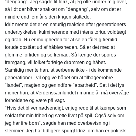
"dengang". Jeg sagde til Idriz, at jeg ofte undrer mig over,
så lidt der bliver snakket om "dengang", selv om det er
mindre end fem år siden krigen sluttede.
Idriz mente det er en naturlig reaktion efter generationers
undertrykkelse, kulminerende med intens tortur, voldtægt
og drab. Nu er muligheden for at se en tålelig fremtid
forude opstået ud af håbløsheden. Så er det med at
glemme fortiden og se fremad. Så længe der spores
fremgang, vil folket forfølge drømmen og håbet.
Samtidig mente han, at serberne ikke - i de kommende
generationer - vil opgive håbet om at tilbageerobre
"landet", magten og genindføre "apartheid". Set i det lys
mener han, at Verdenssamfundet i mange år må overvåge
forholdene og være på vagt.
"Hvis det bliver nødvendigt, er jeg rede til at kæmpe som
soldat for min frihed og sætte livet på spil. Også selv om
jeg har fire børn", sagde han med overbevisning i
stemmen.Jeg har tidligere spurgt Idriz, om han er politisk