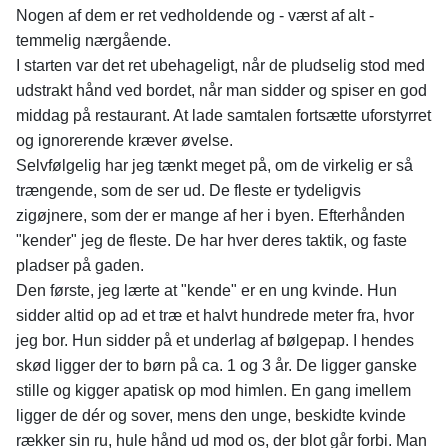
Nogen af dem er ret vedholdende og - værst af alt -
temmelig nærgående.
I starten var det ret ubehageligt, når de pludselig stod med
udstrakt hånd ved bordet, når man sidder og spiser en god
middag på restaurant. At lade samtalen fortsætte uforstyrret
og ignorerende kræver øvelse.
Selvfølgelig har jeg tænkt meget på, om de virkelig er så
trængende, som de ser ud. De fleste er tydeligvis
zigøjnere, som der er mange af her i byen. Efterhånden
"kender" jeg de fleste. De har hver deres taktik, og faste
pladser på gaden.
Den første, jeg lærte at "kende" er en ung kvinde. Hun
sidder altid op ad et træ et halvt hundrede meter fra, hvor
jeg bor. Hun sidder på et underlag af bølgepap. I hendes
skød ligger der to børn på ca. 1 og 3 år. De ligger ganske
stille og kigger apatisk op mod himlen. En gang imellem
ligger de dér og sover, mens den unge, beskidte kvinde
rækker sin ru, hule hånd ud mod os, der blot går forbi. Man