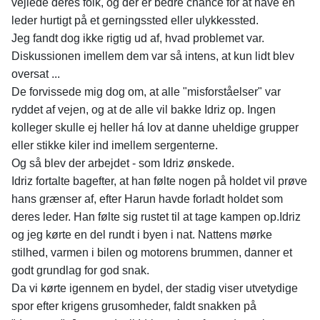
vejlede deres folk, og der er bedre chance for at have en
leder hurtigt på et gerningssted eller ulykkessted.
Jeg fandt dog ikke rigtig ud af, hvad problemet var.
Diskussionen imellem dem var så intens, at kun lidt blev
oversat ...
De forvissede mig dog om, at alle "misforståelser" var
ryddet af vejen, og at de alle vil bakke Idriz op. Ingen
kolleger skulle ej heller há lov at danne uheldige grupper
eller stikke kiler ind imellem sergenterne.
Og så blev der arbejdet - som Idriz ønskede.
Idriz fortalte bagefter, at han følte nogen på holdet vil prøve
hans grænser af, efter Harun havde forladt holdet som
deres leder. Han følte sig rustet til at tage kampen op.Idriz
og jeg kørte en del rundt i byen i nat. Nattens mørke
stilhed, varmen i bilen og motorens brummen, danner et
godt grundlag for god snak.
Da vi kørte igennem en bydel, der stadig viser utvetydige
spor efter krigens grusomheder, faldt snakken på