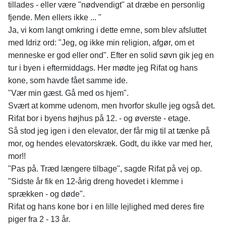
tillades - eller være "nødvendigt" at dræbe en personlig
fjende. Men ellers ikke ... "
Ja, vi kom langt omkring i dette emne, som blev afsluttet
med Idriz ord: "Jeg, og ikke min religion, afgør, om et
menneske er god eller ond". Efter en solid søvn gik jeg en
tur i byen i eftermiddags. Her mødte jeg Rifat og hans
kone, som havde fået samme ide.
"Vær min gæst. Gå med os hjem".
Svært at komme udenom, men hvorfor skulle jeg også det.
Rifat bor i byens højhus på 12. - og øverste - etage.
Så stod jeg igen i den elevator, der får mig til at tænke på
mor, og hendes elevatorskræk. Godt, du ikke var med her,
mor!!
"Pas på. Træd længere tilbage", sagde Rifat på vej op.
"Sidste år fik en 12-årig dreng hovedet i klemme i
sprækken - og døde".
Rifat og hans kone bor i en lille lejlighed med deres fire
piger fra 2 - 13 år.