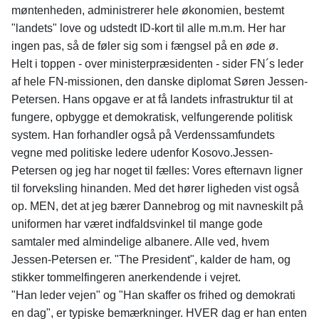
møntenheden, administrerer hele økonomien, bestemt
"landets" love og udstedt ID-kort til alle m.m.m. Her har
ingen pas, så de føler sig som i fængsel på en øde ø.
Helt i toppen - over ministerpræsidenten - sider FN´s leder
af hele FN-missionen, den danske diplomat Søren Jessen-
Petersen. Hans opgave er at få landets infrastruktur til at
fungere, opbygge et demokratisk, velfungerende politisk
system. Han forhandler også på Verdenssamfundets
vegne med politiske ledere udenfor Kosovo.Jessen-
Petersen og jeg har noget til fælles: Vores efternavn ligner
til forveksling hinanden. Med det hører ligheden vist også
op. MEN, det at jeg bærer Dannebrog og mit navneskilt på
uniformen har været indfaldsvinkel til mange gode
samtaler med almindelige albanere. Alle ved, hvem
Jessen-Petersen er. "The President", kalder de ham, og
stikker tommelfingeren anerkendende i vejret.
"Han leder vejen" og "Han skaffer os frihed og demokrati
en dag", er typiske bemærkninger. HVER dag er han enten