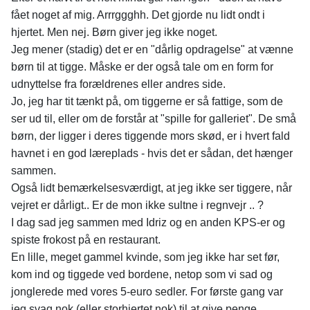
fået noget af mig. Arrrggghh. Det gjorde nu lidt ondt i
hjertet. Men nej. Børn giver jeg ikke noget.
Jeg mener (stadig) det er en "dårlig opdragelse" at vænne
børn til at tigge. Måske er der også tale om en form for
udnyttelse fra forældrenes eller andres side.
Jo, jeg har tit tænkt på, om tiggerne er så fattige, som de
ser ud til, eller om de forstår at "spille for galleriet". De små
børn, der ligger i deres tiggende mors skød, er i hvert fald
havnet i en god læreplads - hvis det er sådan, det hænger
sammen.
Også lidt bemærkelsesværdigt, at jeg ikke ser tiggere, når
vejret er dårligt.. Er de mon ikke sultne i regnvejr .. ?
I dag sad jeg sammen med Idriz og en anden KPS-er og
spiste frokost på en restaurant.
En lille, meget gammel kvinde, som jeg ikke har set før,
kom ind og tiggede ved bordene, netop som vi sad og
jonglerede med vores 5-euro sedler. For første gang var
jeg svag nok (eller storhjertet nok) til at give penge