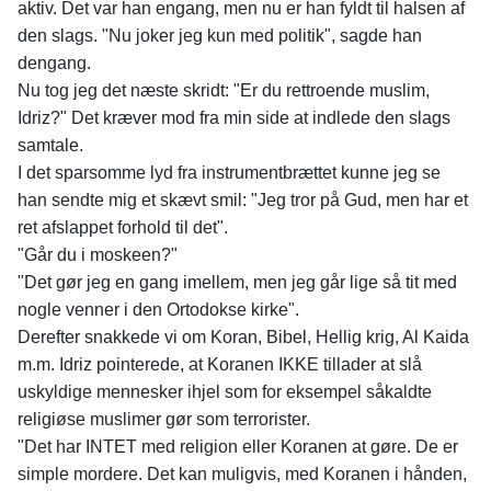
aktiv. Det var han engang, men nu er han fyldt til halsen af
den slags. "Nu joker jeg kun med politik", sagde han
dengang.
Nu tog jeg det næste skridt: "Er du rettroende muslim,
Idriz?" Det kræver mod fra min side at indlede den slags
samtale.
I det sparsomme lyd fra instrumentbrættet kunne jeg se
han sendte mig et skævt smil: "Jeg tror på Gud, men har et
ret afslappet forhold til det".
"Går du i moskeen?"
"Det gør jeg en gang imellem, men jeg går lige så tit med
nogle venner i den Ortodokse kirke".
Derefter snakkede vi om Koran, Bibel, Hellig krig, Al Kaida
m.m. Idriz pointerede, at Koranen IKKE tillader at slå
uskyldige mennesker ihjel som for eksempel såkaldte
religiøse muslimer gør som terrorister.
"Det har INTET med religion eller Koranen at gøre. De er
simple mordere. Det kan muligvis, med Koranen i hånden,