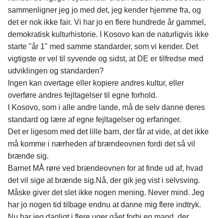
sammenligner jeg jo med det, jeg kender hjemme fra, og
det er nok ikke fair. Vi har jo en flere hundrede år gammel,
demokratisk kulturhistorie. I Kosovo kan de naturligvis ikke
starte "år 1" med samme standarder, som vi kender. Det
vigtigste er vel til syvende og sidst, at DE er tilfredse med
udviklingen og standarden?
Ingen kan overtage eller kopiere andres kultur, eller
overføre andres fejltagelser til egne forhold.
I Kosovo, som i alle andre lande, må de selv danne deres
standard og lære af egne fejltagelser og erfaringer.
Det er ligesom med det lille barn, der får at vide, at det ikke
må komme i nærheden af brændeovnen fordi det så vil
brænde sig.
Barnet MÅ røre ved brændeovnen for at finde ud af, hvad
det vil sige at brænde sig.Nå, der gik jeg vist i selvsving.
Måske giver det slet ikke nogen mening. Never mind. Jeg
har jo nogen tid tilbage endnu at danne mig flere indtryk.
Nu har jeg dagligt i flere uger gået forbi en mand, der