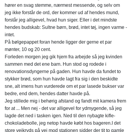
hører en svag stemme, nærmest messende, og selv om
jeg ikke forstår de ord, der kommer ud af hendes mund,
forstår jeg alligevel, hvad hun siger. Eller i det mindste
hendes budskab: Sultne børn, brød, intet tøj, ingen varme -
intet.
På bølgepappet foran hende ligger der gerne et par
mønter, 10 og 20 cent.
Forleden morgen jeg gik hjem fra arbejde så jeg kvinden
sammen med det ene barn. Hun stod og rodede i
renovationsdyngerne på gaden. Hun havde da fundet to
stykker brød, som hun havde lagt fra sig i den beskidte
sne, alt imens hun vurderede om et par lasede bukser var
bedre, end dem, hendes datter havde på.
Jeg stillede mig i behørig afstand og fandt mit kamera frem
for at ... Men nej - det var alligevel for ydmygende, så jeg
lagde det ned i tasken igen. Ned til den nybagte kifle-
chokoladebolle, jeg netop havde købt hos bageren.I det
store vejkryds på vej mod stationen sidder der tit to gamle