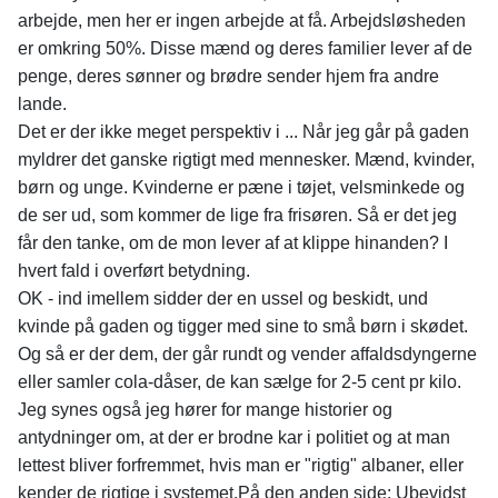
arbejde, men her er ingen arbejde at få. Arbejdsløsheden
er omkring 50%. Disse mænd og deres familier lever af de
penge, deres sønner og brødre sender hjem fra andre
lande.
Det er der ikke meget perspektiv i ... Når jeg går på gaden
myldrer det ganske rigtigt med mennesker. Mænd, kvinder,
børn og unge. Kvinderne er pæne i tøjet, velsminkede og
de ser ud, som kommer de lige fra frisøren. Så er det jeg
får den tanke, om de mon lever af at klippe hinanden? I
hvert fald i overført betydning.
OK - ind imellem sidder der en ussel og beskidt, und
kvinde på gaden og tigger med sine to små børn i skødet.
Og så er der dem, der går rundt og vender affaldsdyngerne
eller samler cola-dåser, de kan sælge for 2-5 cent pr kilo.
Jeg synes også jeg hører for mange historier og
antydninger om, at der er brodne kar i politiet og at man
lettest bliver forfremmet, hvis man er "rigtig" albaner, eller
kender de rigtige i systemet.På den anden side: Ubevidst