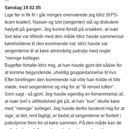
---
Søndag 19.02.05
Lige før vi fik fri i går morges overværede jeg Idriz (KPS-
team leader), Nasser og Izet (sergenter) stå og diskutere
højlydt på gangen. Jeg kunne forstå på snakken, at især
Izet ikke var tilfreds med den måde Idriz havde sammensat
køreholdene til den kommende nat. Idriz havde sat
sergenterne til at køre almindelig patrulje med nogle
"menige kolleger.
Bagefter fortalte Idriz mig, at han havde gjort det sådan for
at komme begyndende, uheldig gruppedannelse til livs.
Efter briefingen den kommende nat ville han holde et lille
møde, med sergenterne og mig for at "få renset luften".
Som sagt - så gjort. Jeg havde egentlig en fornemmelse af,
at især Izet´s utilfredshed gik på, at han "kun" skulle køre
med "menige" kolleger. Jeg havde derfor bestemt mig for at
sige, at det, rent fagligt, er bedst at sergenterne er fordelt i
patruljerne frem for at køre sammen. På den måde kan de