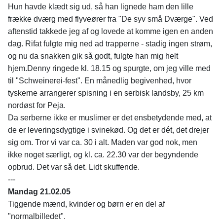
Hun havde klædt sig ud, så han lignede ham den lille
frække dværg med flyveører fra "De syv små Dværge". Ved
aftenstid takkede jeg af og lovede at komme igen en anden
dag. Rifat fulgte mig ned ad trapperne - stadig ingen strøm,
og nu da snakken gik så godt, fulgte han mig helt
hjem.Denny ringede kl. 18.15 og spurgte, om jeg ville med
til "Schweinerei-fest". En månedlig begivenhed, hvor
tyskerne arrangerer spisning i en serbisk landsby, 25 km
nordøst for Peja.
Da serberne ikke er muslimer er det ensbetydende med, at
de er leveringsdygtige i svinekød. Og det er dét, det drejer
sig om. Tror vi var ca. 30 i alt. Maden var god nok, men
ikke noget særligt, og kl. ca. 22.30 var der begyndende
opbrud. Det var så det. Lidt skuffende.
---
Mandag 21.02.05
Tiggende mænd, kvinder og børn er en del af
"normalbilledet".