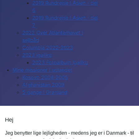
2019 Rundrejse i Asien - del
6
2019 Rundrejse i Asien - del
7
2022 Over Atlanterhavet i
sejlbåd
Columbia 2022-2023
2023 Igaliku
2023 Fotoalbum Igaliku
Mine missioner i udlandet
Kosovo 2004-2005
Afghanistan 2009
5 gange i Grønland
Hej
Jeg benytter lige lejligheden - medens jeg er i Danmark - til