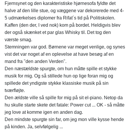
Fjernsynet og den karakteristiske hjørnesofa fyldte det
halve af den lille stue, og væggene var dekorerede med 4-
5 udmærkelses diplomer fra Rifat´s tid på Politiskolen.
Kaffen (den der, I ved nok) kom på bordet. Heldigvis blev
der også skænket et par glas Whisky til. Det tog den
værste smag.
Stemningen var god. Børnene var meget venlige, og synes
vist det var noget af en oplevelse at have besøg af en
mand fra "den anden Verden".
Den næstældste spurgte, om hun måtte spille et stykke
musik for mig. Og så stillede hun op lige foran mig og
spillede det yndigste stykke klassiske musik på sin
tværfløjte.
Den ældste ville så spille for mig på sit el-piano. Netop da
hu skulle starte skete det fatale: Power cut ... OK - så måtte
jeg love at komme igen en anden dag.
Den mindste spurgte sin far, om jeg mon ville kysse hende
på kinden. Ja, selvfølgelig ...