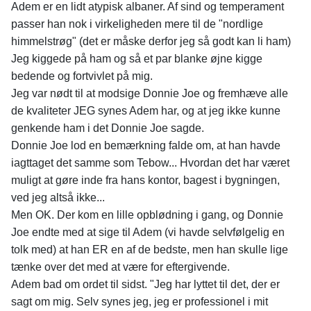
Adem er en lidt atypisk albaner. Af sind og temperament
passer han nok i virkeligheden mere til de "nordlige
himmelstrøg" (det er måske derfor jeg så godt kan li ham)
Jeg kiggede på ham og så et par blanke øjne kigge
bedende og fortvivlet på mig.
Jeg var nødt til at modsige Donnie Joe og fremhæve alle
de kvaliteter JEG synes Adem har, og at jeg ikke kunne
genkende ham i det Donnie Joe sagde.
Donnie Joe lod en bemærkning falde om, at han havde
iagttaget det samme som Tebow... Hvordan det har været
muligt at gøre inde fra hans kontor, bagest i bygningen,
ved jeg altså ikke...
Men OK. Der kom en lille opblødning i gang, og Donnie
Joe endte med at sige til Adem (vi havde selvfølgelig en
tolk med) at han ER en af de bedste, men han skulle lige
tænke over det med at være for eftergivende.
Adem bad om ordet til sidst. "Jeg har lyttet til det, der er
sagt om mig. Selv synes jeg, jeg er professionel i mit