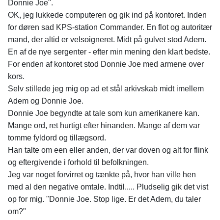
Donnie Joe".
OK, jeg lukkede computeren og gik ind på kontoret. Inden
for døren sad KPS-station Commander. En flot og autoritær
mand, der altid er velsoigneret. Midt på gulvet stod Adem.
En af de nye sergenter - efter min mening den klart bedste.
For enden af kontoret stod Donnie Joe med armene over
kors.
Selv stillede jeg mig op ad et stål arkivskab midt imellem
Adem og Donnie Joe.
Donnie Joe begyndte at tale som kun amerikanere kan.
Mange ord, ret hurtigt efter hinanden. Mange af dem var
tomme fyldord og tillægsord.
Han talte om een eller anden, der var doven og alt for flink
og eftergivende i forhold til befolkningen.
Jeg var noget forvirret og tænkte på, hvor han ville hen
med al den negative omtale. Indtil..... Pludselig gik det vist
op for mig. "Donnie Joe. Stop lige. Er det Adem, du taler
om?"