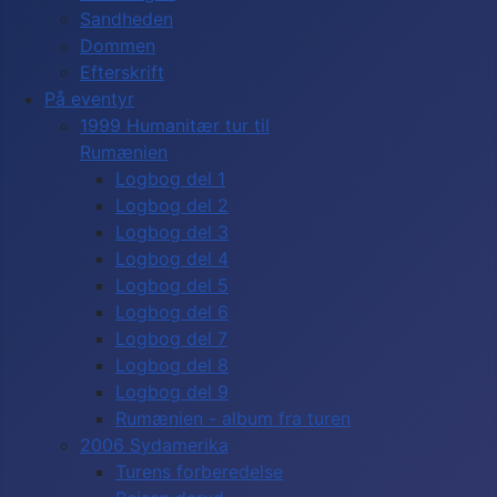
Sandheden
Dommen
Efterskrift
På eventyr
1999 Humanitær tur til
Rumænien
Logbog del 1
Logbog del 2
Logbog del 3
Logbog del 4
Logbog del 5
Logbog del 6
Logbog del 7
Logbog del 8
Logbog del 9
Rumænien - album fra turen
2006 Sydamerika
Turens forberedelse