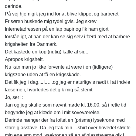
derinde.
På vej hjem gik jeg ind for at blive klippet og barberet.
Frisøren huskede mig tydeligvis. Jeg skrev
Internetadressen på en lap papir og fik ham gjort
forståeligt, at han der kan se sig selv i færd med at barbere
krigshelten fra Danmark.
Det kastede en kop (rigtig) kaffe af sig..
Apropos krigshelt.
Nu kan man jo ikke forvente at være i en (tidligere)
krigszone uden at få en krigsskade.
Det fik jeg i dag.... L ....og jeg er naturligvis nødt til at indvie
læserne i, hvorledes det gik mig så slemt.
Jo, ser I:
Jan og jeg skulle som nævnt møde kl. 16.00, så i rette tid
begyndte jeg at klæde om i mit soveværelse.
Derinde hænger der fra loftet en (prisme) lysekrone med
store glasstave. Da jeg trak min T-shirt over hovedet stødte
min ene arm mod lysekronen så en af glasstaverne gik i