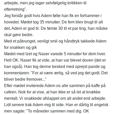
arbejde, men jeg tager selvfølgelig kritikken til
efterretning".
Jeg forstår godt hvis Adem følte han fik en forhammer i
hovedet. Mødet tog 35 minutter. De fem blev brugt til alt
det, Adem er god til. De første 30 til et par ting, han måske
skal gøre bedre.
Med et påtvunget, venligt smil og håndtryk takkede Adem
for snakken og gik
Mødet med Izet og Naser varede 5 minutter for dem hver.
Helt OK. Naser fik at vide, at han var blevet doven (det er
han også). Han tog denne besked med oprejst pande og
kommentaren: "For at være ærlig, så ved jeg det godt. Det
bliver bedre fremover..."
Efter mødet inviterede Adem os alle sammen på kaffe på
cafeen. Nok for at vise, at han ikke er så let at knække
mentalt. Vi snakkede afslappet om alt andet end arbejde.
Lidt senere trak Adem mig til side. Han er dårlig til engelsk
men sagde: "To måneder sammen med dig. OK