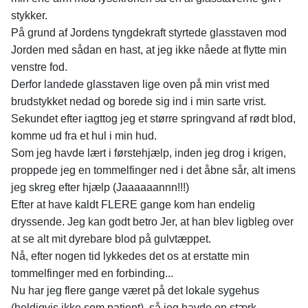
stykker.
På grund af Jordens tyngdekraft styrtede glasstaven mod
Jorden med sådan en hast, at jeg ikke nåede at flytte min
venstre fod.
Derfor landede glasstaven lige oven på min vrist med
brudstykket nedad og borede sig ind i min sarte vrist.
Sekundet efter iagttog jeg et større springvand af rødt blod,
komme ud fra et hul i min hud.
Som jeg havde lært i førstehjælp, inden jeg drog i krigen,
proppede jeg en tommelfinger ned i det åbne sår, alt imens
jeg skreg efter hjælp (Jaaaaaannn!!!)
Efter at have kaldt FLERE gange kom han endelig
dryssende. Jeg kan godt betro Jer, at han blev ligbleg over
at se alt mit dyrebare blod på gulvtæppet.
Nå, efter nogen tid lykkedes det os at erstatte min
tommelfinger med en forbinding...
Nu har jeg flere gange været på det lokale sygehus
(heldigvis ikke som patient), så jeg havde en stærk