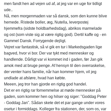
men fandt hen ad vejen ud af, at jeg var en uge for tidligt
ude..
Nå, men morgenmaden var så dansk, som den kunne blive
hernede. Ristede boller, æg, Nutella, leverpostej
hjemmefra (sidste holdbarhedsdag), abrikos marmelade
og ost (som viste sig at være rigtig god). Dertil kaffe og - en
Gammel Dansk. Forrygende dejligt.
Vejret var fantastisk, så vi gik en tur i Markedsgaden lige
bagved, hvor vi bor. Der var tykt med mennesker og
handlende. Dårligt var vi kommet ind i gaden, før Jan gik
amok med at bruge penge. Af hensyn til den overraskelse,
der venter hans familie, når han kommer hjem, vil jeg
undlade at afsløre, hvad han købte.
Meeen, jeg tror han gjorde en rigtig god handel.
Det er en rigtig rar fornemmelse at møde mennesker på
gaden, som kommer hen og hilser og siger: "Goddag Peter
- Goddag Jan". Sådan skete det et par gange under vores
osetur i formiddags. Kolleger fra stationen, der, som os, var