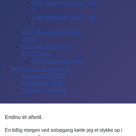
2019 Rundrejse i Asien - del
6
2019 Rundrejse i Asien - del
7
2022 Over Atlanterhavet i
sejlbåd
Columbia 2022-2023
2023 Igaliku
2023 Fotoalbum Igaliku
Mine missioner i udlandet
Kosovo 2004-2005
Afghanistan 2009
5 gange i Grønland
Endnu et afsnit.
En tidlig morgen ved solopgang kørte jeg et stykke op i