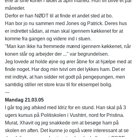
ene af sine koner i løbet af april måned. Hun vil blive et par
måneder.
Derfor er han NØDT til at finde et andet sted at bo.
Han bor jo nu sammen med Jones og Patrick. Deres hus
er indrettet sådan, at man skal igennem køkkenet for at
komme fra gangen og videre ind i stuen.
"Man kan ikke ha fremmede mænd igennem køkkenet, når
konen står og arbejder der ..." var begrundelsen.
Jeg lovede at holde øjne og ører åbne for at hjælpe med at
finde noget. Har dog min tvivl om det lykkes ham. Det er
mit indtryk, at han sidder ret godt på pengepungen, men
samtidig stiller ret store krav til for eksempel bolig.
---
Mandag 21.03.05
I går tog jeg afsked med Idriz for en stund. Han skal på 3
ugers kursus på Politiskolen i Vushtrri, nord for Pristina.
Murat, Xhavit og jeg snakkede om at besøge ham på
skolen en aften. Det kunne jo også være interessant at se