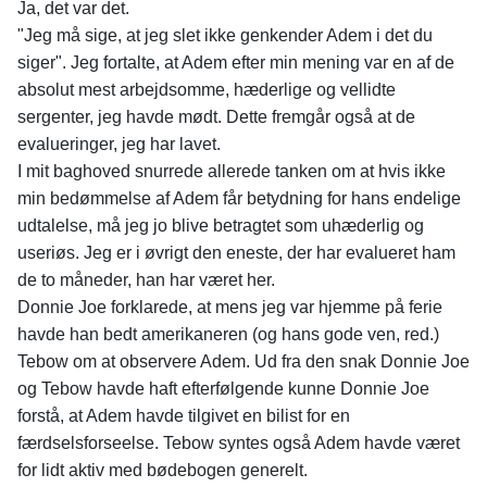
Ja, det var det.
"Jeg må sige, at jeg slet ikke genkender Adem i det du
siger". Jeg fortalte, at Adem efter min mening var en af de
absolut mest arbejdsomme, hæderlige og vellidte
sergenter, jeg havde mødt. Dette fremgår også at de
evalueringer, jeg har lavet.
I mit baghoved snurrede allerede tanken om at hvis ikke
min bedømmelse af Adem får betydning for hans endelige
udtalelse, må jeg jo blive betragtet som uhæderlig og
useriøs. Jeg er i øvrigt den eneste, der har evalueret ham
de to måneder, han har været her.
Donnie Joe forklarede, at mens jeg var hjemme på ferie
havde han bedt amerikaneren (og hans gode ven, red.)
Tebow om at observere Adem. Ud fra den snak Donnie Joe
og Tebow havde haft efterfølgende kunne Donnie Joe
forstå, at Adem havde tilgivet en bilist for en
færdselsforseelse. Tebow syntes også Adem havde været
for lidt aktiv med bødebogen generelt.