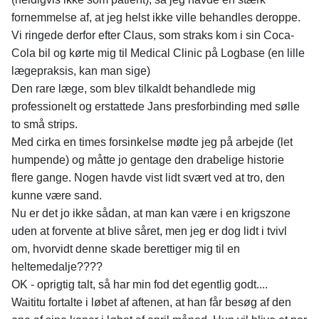
fornemmelse af, at jeg helst ikke ville behandles deroppe.
Vi ringede derfor efter Claus, som straks kom i sin Coca-
Cola bil og kørte mig til Medical Clinic på Logbase (en lille
lægepraksis, kan man sige)
Den rare læge, som blev tilkaldt behandlede mig
professionelt og erstattede Jans presforbinding med sølle
to små strips.
Med cirka en times forsinkelse mødte jeg på arbejde (let
humpende) og måtte jo gentage den drabelige historie
flere gange. Nogen havde vist lidt svært ved at tro, den
kunne være sand.
Nu er det jo ikke sådan, at man kan være i en krigszone
uden at forvente at blive såret, men jeg er dog lidt i tvivl
om, hvorvidt denne skade berettiger mig til en
heltemedalje????
OK - oprigtig talt, så har min fod det egentlig godt....
Waititu fortalte i løbet af aftenen, at han får besøg af den