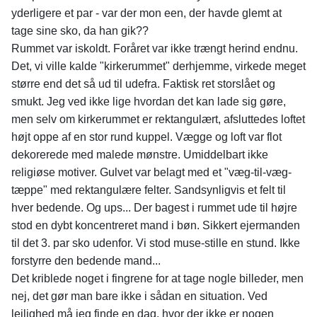
yderligere et par - var der mon een, der havde glemt at
tage sine sko, da han gik??
Rummet var iskoldt. Foråret var ikke trængt herind endnu.
Det, vi ville kalde "kirkerummet" derhjemme, virkede meget
større end det så ud til udefra. Faktisk ret storslået og
smukt. Jeg ved ikke lige hvordan det kan lade sig gøre,
men selv om kirkerummet er rektangulært, afsluttedes loftet
højt oppe af en stor rund kuppel. Vægge og loft var flot
dekorerede med malede mønstre. Umiddelbart ikke
religiøse motiver. Gulvet var belagt med et "væg-til-væg-
tæppe" med rektangulære felter. Sandsynligvis et felt til
hver bedende. Og ups... Der bagest i rummet ude til højre
stod en dybt koncentreret mand i bøn. Sikkert ejermanden
til det 3. par sko udenfor. Vi stod muse-stille en stund. Ikke
forstyrre den bedende mand...
Det kriblede noget i fingrene for at tage nogle billeder, men
nej, det gør man bare ikke i sådan en situation. Ved
lejlighed må jeg finde en dag, hvor der ikke er nogen