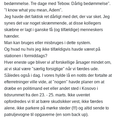
bedømmelse. Tre dage med Tebow. Dårlig bedømmelse".
"I know what you mean, Adem".
Jeg havde det faktisk ret dårligt med det, der var sket. Jeg
synes det var noget skræmmende, at disse kollegers
skæbne er lagt i ganske få (og tilfældige) menneskers
hænder.
Man kan bruges eller misbruges i dette system.
Og hvad nu hvis jeg ikke tilfældigvis havde været på
stationen i formiddags?
Hver eneste uge bliver vi af forskellige årsager mindet om,
at vi skal være "særlig forsigtige" når vi færdes ude.
Således også i dag. I vores hylde lå en notits der fortalte at
efterretninger ville vide, at "nogen" havde planer om at
dræbe en politimand eet eller andet sted i Kosovo i
tidsrummet fra den 23. - 25. marts. Ikke uventet
opfordredes vi til at bære skudsikker vest, ikke færdes
alene, ikke parkere på mørke steder (!!!) og altid sende to
patruljevogne til opgaverne (en som back up).