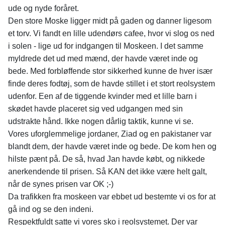
ude og nyde foråret.
Den store Moske ligger midt på gaden og danner ligesom
et torv. Vi fandt en lille udendørs cafee, hvor vi slog os ned
i solen - lige ud for indgangen til Moskeen. I det samme
myldrede det ud med mænd, der havde været inde og
bede. Med forbløffende stor sikkerhed kunne de hver især
finde deres fodtøj, som de havde stillet i et stort reolsystem
udenfor. Een af de tiggende kvinder med et lille barn i
skødet havde placeret sig ved udgangen med sin
udstrakte hånd. Ikke nogen dårlig taktik, kunne vi se.
Vores uforglemmelige jordaner, Ziad og en pakistaner var
blandt dem, der havde været inde og bede. De kom hen og
hilste pænt på. De så, hvad Jan havde købt, og nikkede
anerkendende til prisen. Så KAN det ikke være helt galt,
når de synes prisen var OK ;-)
Da trafikken fra moskeen var ebbet ud bestemte vi os for at
gå ind og se den indeni.
Respektfuldt satte vi vores sko i reolsystemet. Der var