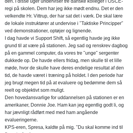
den. I disse uger underviser tre danske kolleger i OSCE-
regi på skolen. Dem har jeg ikke mødt endnu. Det er den
velkendte Hr. Vittrup, der har sat det i værk. De skal lære
de lokale instruktører at undervise i "Taktiske Principper"
ved demonstrationer, optøjer og lignende.
I dag havde vi Support Shift, så egentlig havde jeg ikke
grund til at være på stationen. Jeg sad og renskrev dagbog
på en gammel computer, da vores tre "unge" sergenter
dukkede op. De havde ellers fridag, men skulle til et lille
møde, hvor de skulle have deres endelige resultat af den
tid, de havde været i træning på holdet. I den periode har
jeg brugt megen tid på at evaluere og bedømme dem så
reelt og objektivt som muligt.
Den hovedansvarlige for uddannelsen på stationen er en
amerikaner, Donnie Joe. Ham kan jeg egentlig godt li, og
har jævnligt rådført med med ham angående
evalueringerne.
KPS-eren, Spresa, kaldte på mig. "Du skal komme ind til